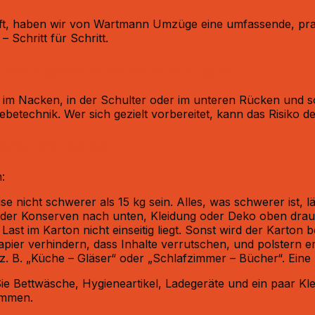
, haben wir von Wartmann Umzüge eine umfassende, praxisn
Schritt für Schritt.
Umzugskartons so wichtig ist
im Nacken, in der Schulter oder im unteren Rücken und 
etechnik. Wer sich gezielt vorbereitet, kann das Risiko de
ever verteilen
:
e nicht schwerer als 15 kg sein. Alles, was schwerer ist, lä
r Konserven nach unten, Kleidung oder Deko oben drauf. D
Last im Karton nicht einseitig liegt. Sonst wird der Karton 
apier verhindern, dass Inhalte verrutschen, und polstern 
 z. B. „Küche – Gläser“ oder „Schlafzimmer – Bücher“. Ein
ie Bettwäsche, Hygieneartikel, Ladegeräte und ein paar Kl
ommen.