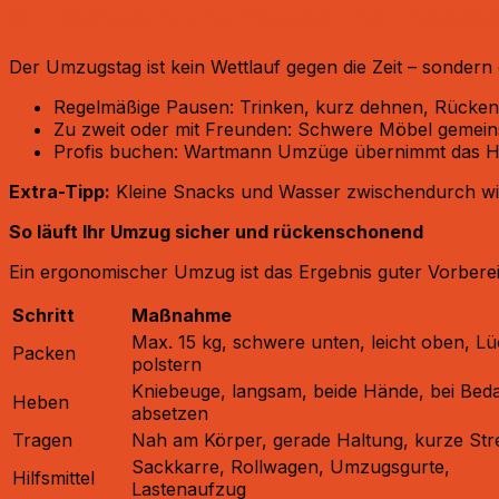
6. Teamwork und Pausen: Der mensch
Der Umzugstag ist kein Wettlauf gegen die Zeit – sondern
Regelmäßige Pausen: Trinken, kurz dehnen, Rücken
Zu zweit oder mit Freunden: Schwere Möbel gemein
Profis buchen: Wartmann Umzüge übernimmt das Hebe
Extra-Tipp:
Kleine Snacks und Wasser zwischendurch wirken
So läuft Ihr Umzug sicher und rückenschonend
Ein ergonomischer Umzug ist das Ergebnis guter Vorbereit
Schritt
Maßnahme
Max. 15 kg, schwere unten, leicht oben, L
Packen
polstern
Kniebeuge, langsam, beide Hände, bei Beda
Heben
absetzen
Tragen
Nah am Körper, gerade Haltung, kurze St
Sackkarre, Rollwagen, Umzugsgurte,
Hilfsmittel
Lastenaufzug