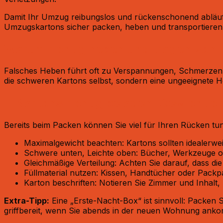
Damit Ihr Umzug reibungslos und rückenschonend abläuft
Umzugskartons sicher packen, heben und transportieren – 
Warum richtig heben und tragen von 
Falsches Heben führt oft zu Verspannungen, Schmerzen 
die schweren Kartons selbst, sondern eine ungeeignete Heb
1. Kartons richtig beladen: Gewicht cl
Bereits beim Packen können Sie viel für Ihren Rücken tun
Maximalgewicht beachten: Kartons sollten idealerweis
Schwere unten, Leichte oben: Bücher, Werkzeuge ode
Gleichmäßige Verteilung: Achten Sie darauf, dass die 
Füllmaterial nutzen: Kissen, Handtücher oder Packp
Karton beschriften: Notieren Sie Zimmer und Inhalt,
Extra-Tipp:
Eine „Erste-Nacht-Box“ ist sinnvoll: Packen S
griffbereit, wenn Sie abends in der neuen Wohnung ank