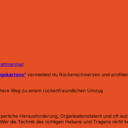
skartons – So schützt du deinen Rück
attmannad
gskartons
“
vermeidest du Rückenschmerzen und profitiers
kartons – Der sichere Weg zu einem 
perliche Herausforderung, Organisationstalent und oft auch
Wer die Technik des richtigen Hebens und Tragens nicht k