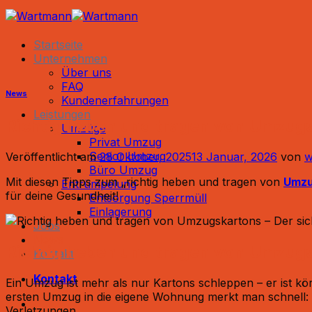
Zum
Inhalt
springen
Startseite
Unternehmen
Über uns
FAQ
News
Kundenerfahrungen
Leistungen
Richtig heben und tragen von Umzug
Umzüge
Privat Umzug
Senior Umzug
Veröffentlicht am
28 Oktober, 2025
13 Januar, 2026
von
w
Büro Umzug
Mit diesen Tipps zum „richtig heben und tragen von
Umzu
Entrümpelung
für deine Gesundheit!
Entsorgung Sperrmüll
Einlagerung
Jobs
News
Richtig heben und tragen von Umzugs
Kontakt
Kontakt
Ein Umzug ist mehr als nur Kartons schleppen – er ist kör
ersten Umzug in die eigene Wohnung merkt man schnell: 
Verletzungen.