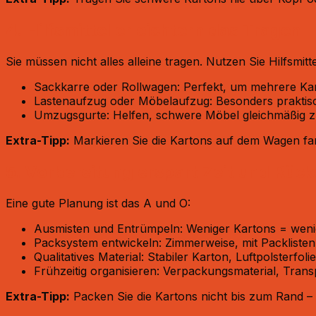
4. Hilfsmittel erleichtern das Tragen
Sie müssen nicht alles alleine tragen. Nutzen Sie Hilfsmitte
Sackkarre oder Rollwagen: Perfekt, um mehrere Karto
Lastenaufzug oder Möbelaufzug: Besonders praktis
Umzugsgurte: Helfen, schwere Möbel gleichmäßig zu
Extra-Tipp:
Markieren Sie die Kartons auf dem Wagen far
5. Vorbereitung erspart Zeit und Rüc
Eine gute Planung ist das A und O:
Ausmisten und Entrümpeln: Weniger Kartons = weni
Packsystem entwickeln: Zimmerweise, mit Packlisten 
Qualitatives Material: Stabiler Karton, Luftpolsterfol
Frühzeitig organisieren: Verpackungsmaterial, Tran
Extra-Tipp:
Packen Sie die Kartons nicht bis zum Rand – 2