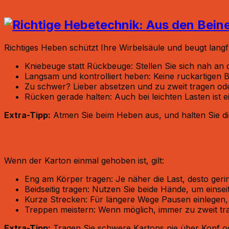
2. Richtige Hebetechnik: Aus den Bei
Richtiges Heben schützt Ihre Wirbelsäule und beugt langf
Kniebeuge statt Rückbeuge: Stellen Sie sich nah an
Langsam und kontrolliert heben: Keine ruckartigen
Zu schwer? Lieber absetzen und zu zweit tragen ode
Rücken gerade halten: Auch bei leichten Lasten ist e
Extra-Tipp:
Atmen Sie beim Heben aus, und halten Sie die
3. Richtig tragen: Nähe zum Körper un
Wenn der Karton einmal gehoben ist, gilt:
Eng am Körper tragen: Je näher die Last, desto geri
Beidseitig tragen: Nutzen Sie beide Hände, um einsei
Kurze Strecken: Für längere Wege Pausen einlegen,
Treppen meistern: Wenn möglich, immer zu zweit tr
Extra-Tipp:
Tragen Sie schwere Kartons nie über Kopf od