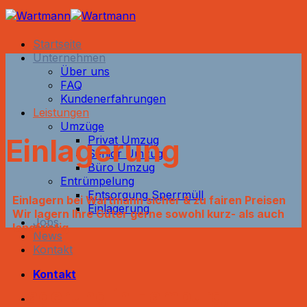
Zum
Inhalt
springen
Startseite
Unternehmen
Über uns
FAQ
Kundenerfahrungen
Leistungen
Umzüge
Einlagerung
Privat Umzug
Senior Umzug
Büro Umzug
Entrümpelung
Entsorgung Sperrmüll
Einlagern bei Wartmann sicher & zu fairen Preisen
Einlagerung
Wir lagern Ihre Güter gerne sowohl kurz- als auch
Jobs
langfristig
News
Kontakt
Kontakt
Lagerung in Hamburg,