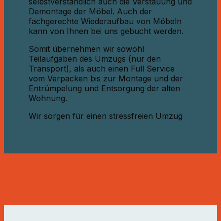
selbstverständlich auch die Verstauung und
Demontage der Möbel. Auch der
fachgerechte Wiederaufbau von Möbeln
kann von Ihnen bei uns gebucht werden.
Somit übernehmen wir sowohl
Teilaufgaben des Umzugs (nur den
Transport), als auch einen Full Service
vom Verpacken bis zur Montage und der
Entrümpelung und Entsorgung der alten
Wohnung.
Wir sorgen für einen stressfreien Umzug