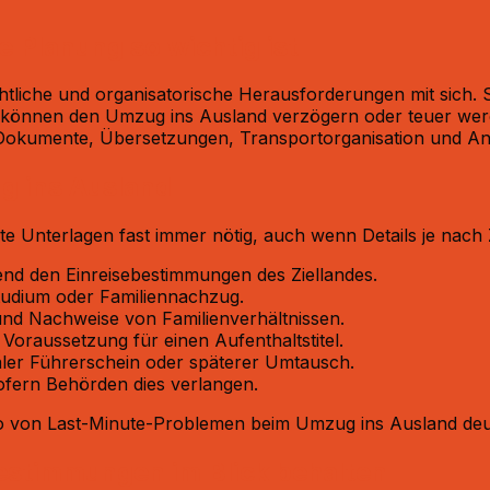
 Planung so wichtig ist
chtliche und organisatorische Herausforderungen mit sich. 
 können den Umzug ins Ausland verzögern oder teuer wer
 Dokumente, Übersetzungen, Transportorganisation und An
g ins Ausland
 Unterlagen fast immer nötig, auch wenn Details je nach Z
nd den Einreisebestimmungen des Ziellandes.​
tudium oder Familiennachzug.​
nd Nachweise von Familienverhältnissen.​
oraussetzung für einen Aufenthaltstitel.​
aler Führerschein oder späterer Umtausch.​
fern Behörden dies verlangen.​
iko von Last-Minute-Problemen beim Umzug ins Ausland deutl
estimmungen im Blick behalten