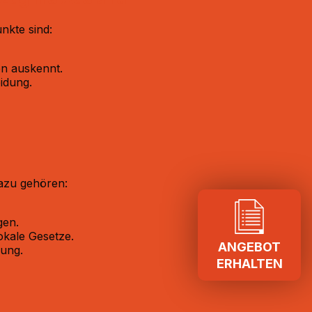
kte sind:​
n auskennt.​
dung.​
azu gehören:​
en.​
kale Gesetze.​
ANGEBOT
ung.​
ERHALTEN