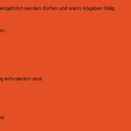
i eingeführt werden dürfen und wann Abgaben fällig
n.​
erforderlich sind:​
d.​
zug ins Ausland