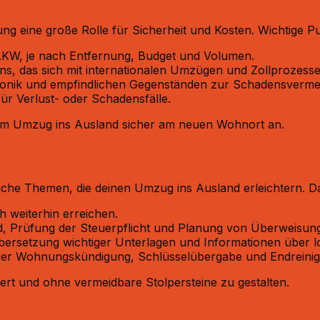
ng eine große Rolle für Sicherheit und Kosten. Wichtige Pun
 LKW, je nach Entfernung, Budget und Volumen.​
 das sich mit internationalen Umzügen und Zollprozesse
ronik und empfindlichen Gegenständen zur Schadensvermei
r Verlust- oder Schadensfälle.​
im Umzug ins Ausland sicher am neuen Wohnort an.​
elungenen Umzug ins Ausland
liche Themen, die deinen Umzug ins Ausland erleichtern. D
 weiterhin erreichen.​
d, Prüfung der Steuerpflicht und Planung von Überweisung
ersetzung wichtiger Unterlagen und Informationen über lo
iger Wohnungs­kündigung, Schlüsselübergabe und Endreinig
ert und ohne vermeidbare Stolpersteine zu gestalten.​
r Unterstützung