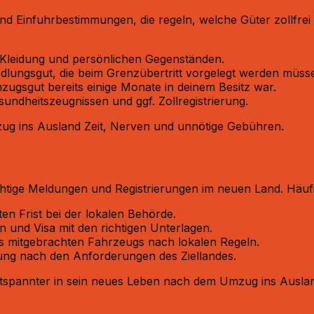
und Einfuhrbestimmungen, die regeln, welche Güter zollfre
n, Kleidung und persönlichen Gegenständen.​
edlungsgut, die beim Grenzübertritt vorgelegt werden müsse
mzugsgut bereits einige Monate in deinem Besitz war.​
ndheitszeugnissen und ggf. Zollregistrierung.​
mzug ins Ausland Zeit, Nerven und unnötige Gebühren.​
zug ins Ausland
tige Meldungen und Registrierungen im neuen Land. Häufig 
n Frist bei der lokalen Behörde.​
 und Visa mit den richtigen Unterlagen.​
s mitgebrachten Fahrzeugs nach lokalen Regeln.​
ng nach den Anforderungen des Ziellandes.​
 entspannter in sein neues Leben nach dem Umzug ins Auslan
Transport & Logistik beim Um