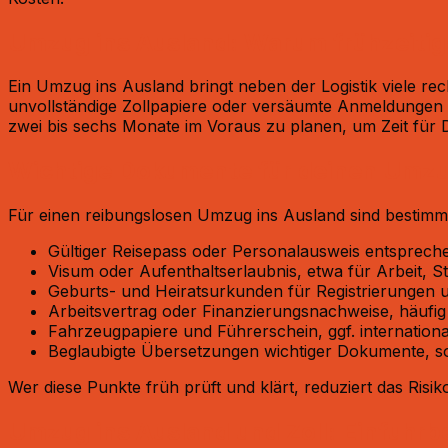
Umzug ins Ausland: Warum frühzeitige
Ein Umzug ins Ausland bringt neben der Logistik viele re
unvollständige Zollpapiere oder versäumte Anmeldungen
zwei bis sechs Monate im Voraus zu planen, um Zeit für
Wichtige Dokumente für deinen Umzu
Für einen reibungslosen Umzug ins Ausland sind bestimmte
Gültiger Reisepass oder Personalausweis entspreche
Visum oder Aufenthaltserlaubnis, etwa für Arbeit, S
Geburts- und Heiratsurkunden für Registrierungen u
Arbeitsvertrag oder Finanzierungsnachweise, häufig V
Fahrzeugpapiere und Führerschein, ggf. internation
Beglaubigte Übersetzungen wichtiger Dokumente, so
Wer diese Punkte früh prüft und klärt, reduziert das Ris
Umzug ins Ausland und Zoll: Einfuhrb