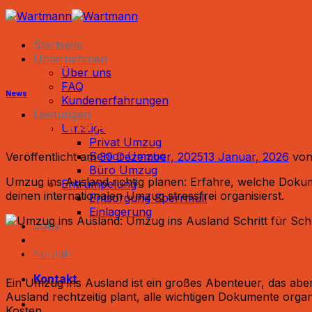
Zum
Inhalt
springen
Startseite
Unternehmen
Über uns
FAQ
News
Kundenerfahrungen
Leistungen
Umzug ins Ausland: Umzug ins Ausland
Umzüge
Privat Umzug
Senior Umzug
Veröffentlicht am
30 Dezember, 2025
13 Januar, 2026
vo
Büro Umzug
Umzug ins Ausland richtig planen: Erfahre, welche Dokum
Entrümpelung
deinen internationalen Umzug stressfrei organisierst.​
Entsorgung Sperrmüll
Einlagerung
Jobs
News
Umzug ins Ausland: Wie du deinen Umz
Kontakt
Kontakt
Ein Umzug ins Ausland ist ein großes Abenteuer, das abe
Ausland rechtzeitig plant, alle wichtigen Dokumente orga
Kosten.​